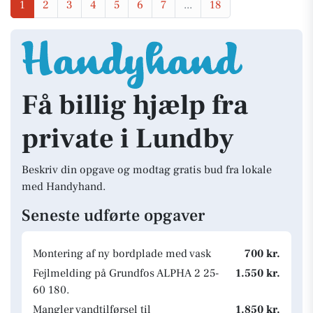
1
2
3
4
5
6
7
...
18
Få billig hjælp fra
private i Lundby
Beskriv din opgave og modtag gratis bud fra lokale
med Handyhand.
Seneste udførte opgaver
Montering af ny bordplade med vask
700 kr.
Fejlmelding på Grundfos ALPHA 2 25-
1.550 kr.
60 180.
Mangler vandtilførsel til
1.850 kr.