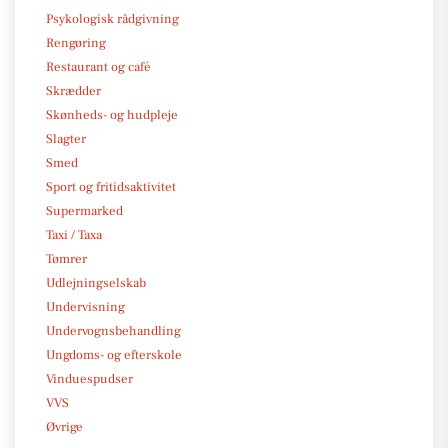
Psykologisk rådgivning
Rengøring
Restaurant og café
Skrædder
Skønheds- og hudpleje
Slagter
Smed
Sport og fritidsaktivitet
Supermarked
Taxi / Taxa
Tømrer
Udlejningselskab
Undervisning
Undervognsbehandling
Ungdoms- og efterskole
Vinduespudser
VVS
Øvrige