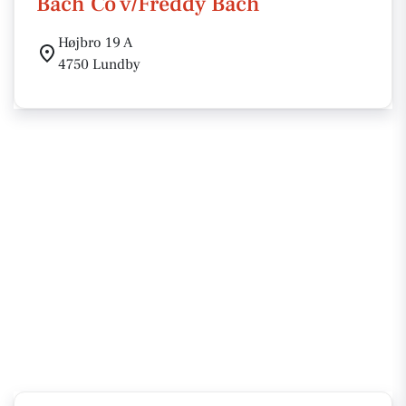
Bach Co v/Freddy Bach
Højbro 19 A
4750 Lundby