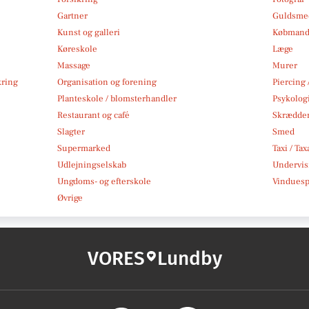
Gartner
Guldsmed
Kunst og galleri
Købmand
Køreskole
Læge
Massage
Murer
kring
Organisation og forening
Piercing 
Planteskole / blomsterhandler
Psykolog
Restaurant og café
Skrædde
Slagter
Smed
Supermarked
Taxi / Tax
Udlejningselskab
Undervis
Ungdoms- og efterskole
Vindues
Øvrige
VORES
Lundby