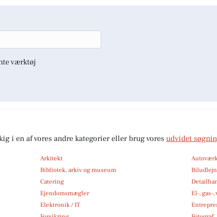
nte værktøj
kig i en af vores andre kategorier eller brug vores
udvidet søgni
Arkitekt
Autoværk
Bibliotek, arkiv og museum
Biludlej
Catering
Detailha
Ejendomsmægler
El-, gas-
Elektronik / IT
Entrepre
Forsikring
Fotograf