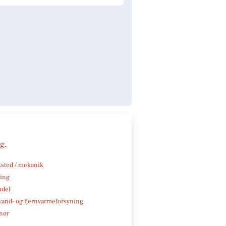
ng
.
sted / mekanik
ning
ndel
, vand- og fjernvarmeforsyning
nør