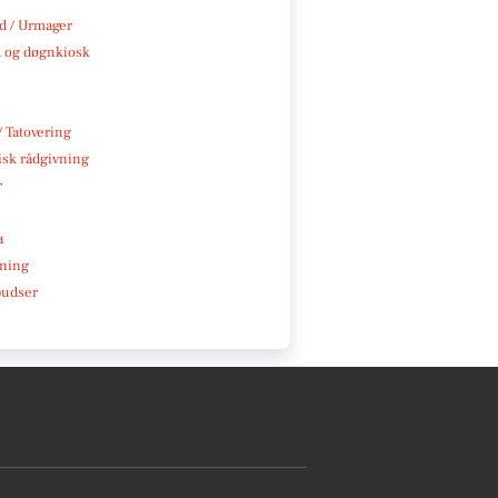
 / Urmager
 og døgnkiosk
/ Tatovering
isk rådgivning
r
a
ning
pudser