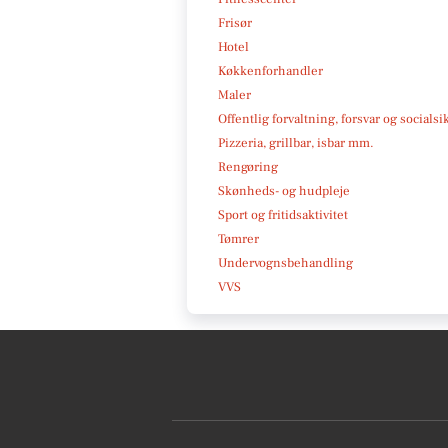
Frisør
Hotel
Køkkenforhandler
Maler
Offentlig forvaltning, forsvar og socialsi
Pizzeria, grillbar, isbar mm.
Rengøring
Skønheds- og hudpleje
Sport og fritidsaktivitet
Tømrer
Undervognsbehandling
VVS