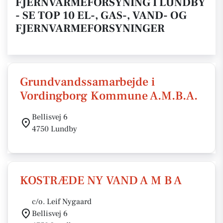
FJERNVARMEFORSYNING I LUNDBY
- SE TOP 10 EL-, GAS-, VAND- OG
FJERNVARMEFORSYNINGER
Grundvandssamarbejde i
Vordingborg Kommune A.M.B.A.
Bellisvej 6
4750 Lundby
KOSTRÆDE NY VAND A M B A
c/o. Leif Nygaard
Bellisvej 6