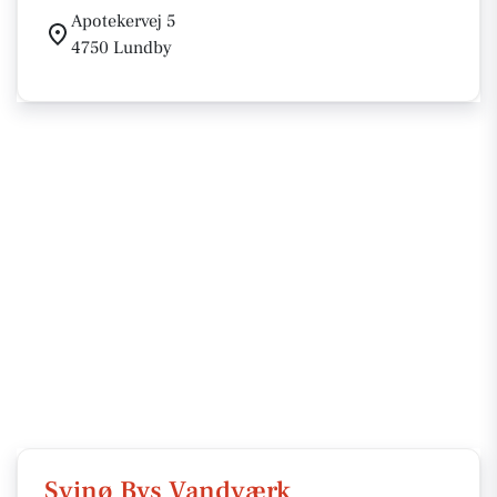
Apotekervej 5
4750 Lundby
Svinø Bys Vandværk