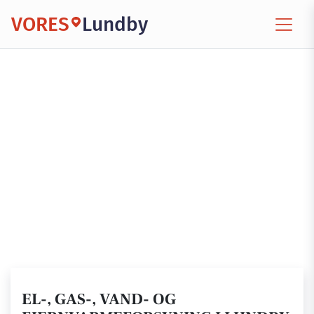
VORES
Lundby
EL-, GAS-, VAND- OG