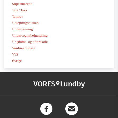
Supermarked
Taxi / Taxa
Tømrer
Udlejningselskab
Undervisning
Undervognsbehandling
Ungdoms- og efterskole
Vinduespudser
VVS
Øvrige
VORES
Lundby