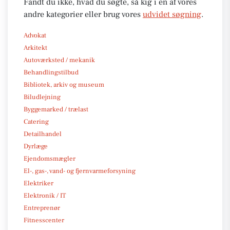
Fandt du ikke, hvad du søgte, så kig i en af vores
andre kategorier eller brug vores
udvidet søgning
.
Advokat
Arkitekt
Autoværksted / mekanik
Behandlingstilbud
Bibliotek, arkiv og museum
Biludlejning
Byggemarked / trælast
Catering
Detailhandel
Dyrlæge
Ejendomsmægler
El-, gas-, vand- og fjernvarmeforsyning
Elektriker
Elektronik / IT
Entreprenør
Fitnesscenter