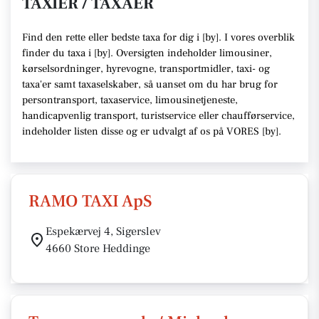
TAXIER / TAXAER
Find den rette
eller bedste taxa f
or dig i [
by
]. I vores overblik
finder du taxa i [
by
].
Oversigten indeholder limousiner,
kørselsordninger, hyrevogne, transportmidler, taxi- og
taxa'er samt taxaselskaber,
så uanset om du har brug for
persontransport, taxaservice, limousinetjeneste,
handicapvenlig transport, turistservice eller chaufførservice,
indeholder listen disse
og er udvalgt af os på VORES [
by
]
.
RAMO TAXI ApS
Espekærvej 4, Sigerslev
4660 Store Heddinge