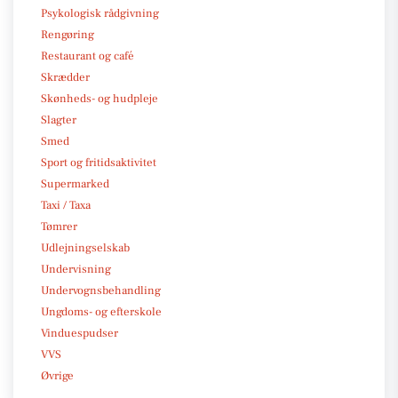
Psykologisk rådgivning
Rengøring
Restaurant og café
Skrædder
Skønheds- og hudpleje
Slagter
Smed
Sport og fritidsaktivitet
Supermarked
Taxi / Taxa
Tømrer
Udlejningselskab
Undervisning
Undervognsbehandling
Ungdoms- og efterskole
Vinduespudser
VVS
Øvrige