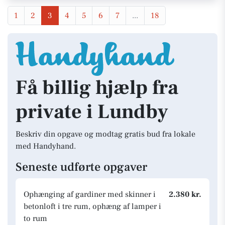
1
2
3
4
5
6
7
...
18
Få billig hjælp fra
private i Lundby
Beskriv din opgave og modtag gratis bud fra lokale
med Handyhand.
Seneste udførte opgaver
Ophænging af gardiner med skinner i
2.380 kr.
betonloft i tre rum, ophæng af lamper i
to rum