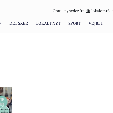
Gratis nyheder fra
dit
lokalområde
V
DET SKER
LOKALT NYT
SPORT
VEJRET