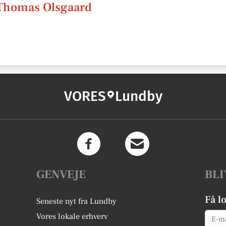
 Thomas Olsgaard
VORES
Lundby
GENVEJE
BLI
Få l
Seneste nyt fra Lundby
Email
Vores lokale erhverv