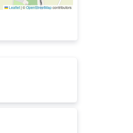
Leaflet
|
©
OpenStreetMap
contributors