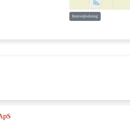
Rutevejledning
ApS