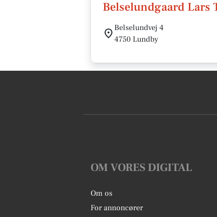
Belselundgaard Lars
Belselundvej 4
4750 Lundby
OM VORES DIGITAL
Om os
For annoncører