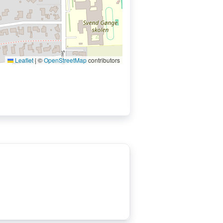
Leaflet
|
©
OpenStreetMap
contributors