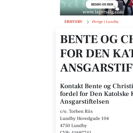
Bente og Christian West's Fond til f
ERHVERV
Øvrige i Lundby
BENTE OG C
FOR DEN KA
ANSGARSTIF
Kontakt Bente og Christi
fordel for Den Katolske 
Ansgarstiftelsen
c/o. Torben Riis
Lundby Hovedgade 104
4750 Lundby
CVR: 41697741