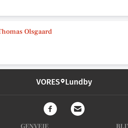
 Thomas Olsgaard
VORES
Lundby
GENVEJE
BLI