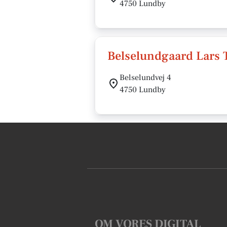
4750 Lundby
Belselundgaard Lars
Belselundvej 4
4750 Lundby
OM VORES DIGITAL