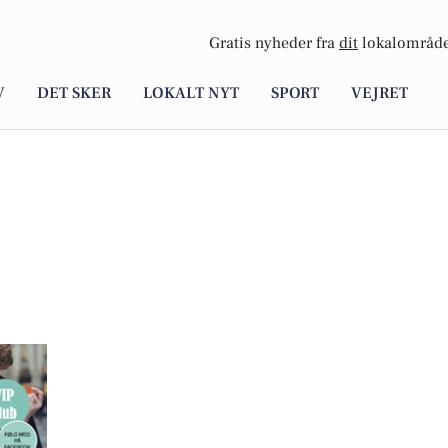
Gratis nyheder fra
dit
lokalområde
V
DET SKER
LOKALT NYT
SPORT
VEJRET