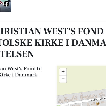
ordel for Den Katolske Kirke i Danmark, Ansgarstiftelsen
HRISTIAN WEST'S FOND
TOLSKE KIRKE I DANMA
TELSEN
an West's Fond til
+
Kirke i Danmark,
−