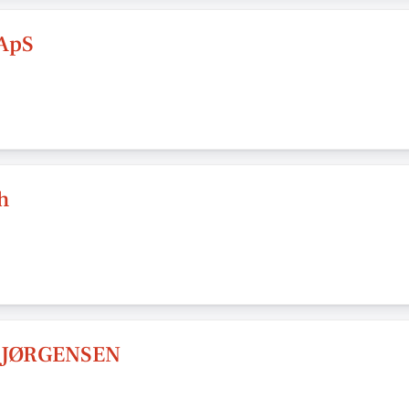
ApS
h
 JØRGENSEN