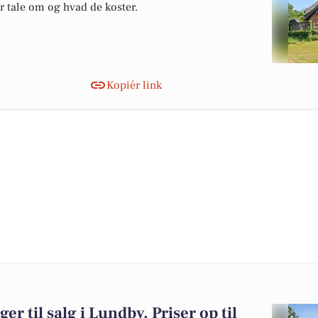
er tale om og hvad de koster.
Kopiér link
er til salg i Lundby. Priser op til