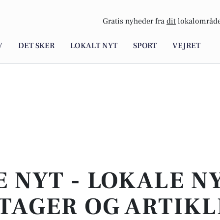
Gratis nyheder fra
dit
lokalområde
V
DET SKER
LOKALT NYT
SPORT
VEJRET
E NYT - LOKALE N
TAGER OG ARTIKL