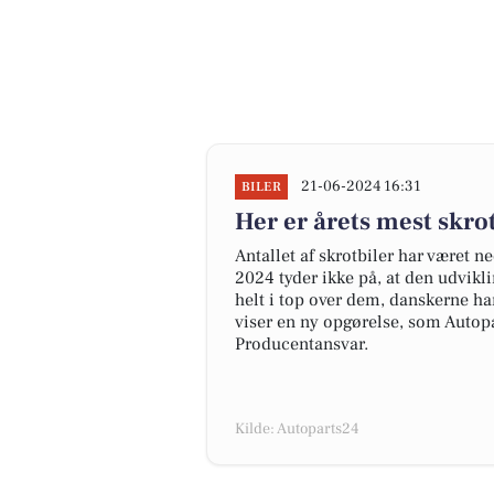
21-06-2024 16:31
BILER
Her er årets mest skr
Antallet af skrotbiler har været n
2024 tyder ikke på, at den udvikl
helt i top over dem, danskerne har
viser en ny opgørelse, som Autopa
Producentansvar.
Kilde: Autoparts24