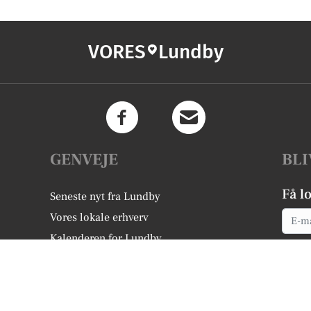
VORES
Lundby
GENVEJE
BLI
Få l
Seneste nyt fra Lundby
Email
Vores lokale erhverv
Kalenderen for Lundby
Fakta om Lundby
Erhvervsartikler
Vordingborg Kommune