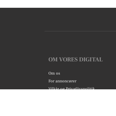
OM VORES DIGITAL
Om os
For annoncører
Vilkår og Privatlivspolitik
Kontakt VORES Digital
Administrer samtykke