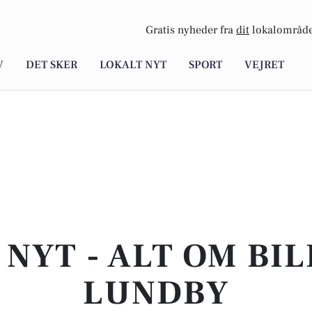
Gratis nyheder fra
dit
lokalområde
V
DET SKER
LOKALT NYT
SPORT
VEJRET
NYT - ALT OM BIL
LUNDBY