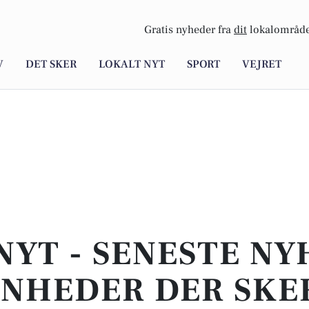
Gratis nyheder fra
dit
lokalområde
V
DET SKER
LOKALT NYT
SPORT
VEJRET
NYT - SENESTE N
NHEDER DER SKER