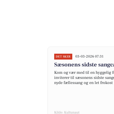
03-03-2026 07:31
DET SKER
Sæsonens sidste sangca
Kom og vær med til en hyggelig f
inviterer til sæsonens sidste sang
nyde fællessang og en let frokost
Kilde: Kultunaut