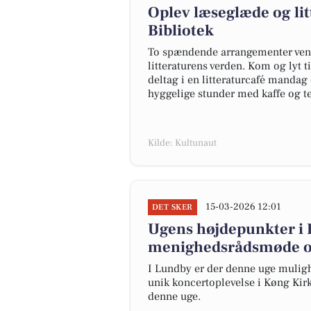
Oplev læseglæde og li
Bibliotek
To spændende arrangementer vent
litteraturens verden. Kom og lyt 
deltag i en litteraturcafé manda
hyggelige stunder med kaffe og te
Kilde: Kultunaut
15-03-2026 12:01
DET SKER
Ugens højdepunkter i 
menighedsrådsmøde o
I Lundby er der denne uge mulig
unik koncertoplevelse i Køng Kirk
denne uge.