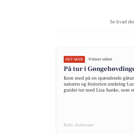
Se hvad der
8 timer siden
DET SKER
På tur i Gøngehøvdin
Kom med på en spændende gåtur 
naturen og historien omkring Lund
guidet tur med Lisa Sunke, som s
Kilde: Kultunaut