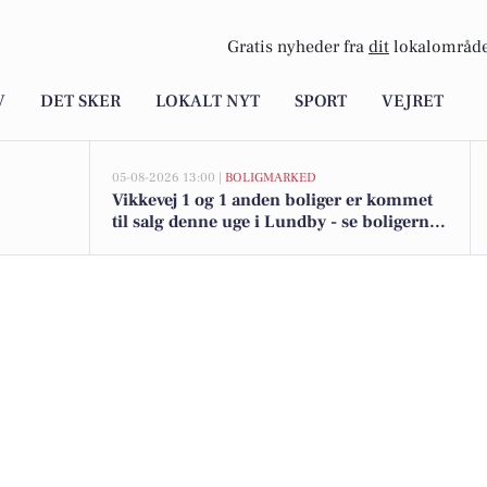
Gratis nyheder fra
dit
lokalområde
V
DET SKER
LOKALT NYT
SPORT
VEJRET
05-08-2026 13:00 |
BOLIGMARKED
Vikkevej 1 og 1 anden boliger er kommet
til salg denne uge i Lundby - se boligerne
her.