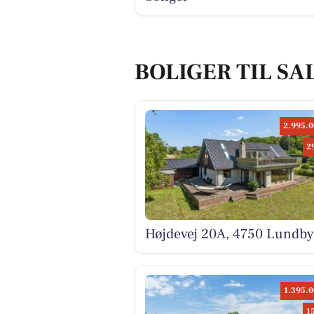
BOLIGER TIL SA
2.995.0
2
Højdevej 20A, 4750 Lundby
1.395.0
1