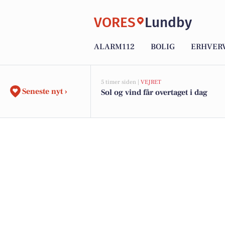
VORES
Lundby
ALARM112
BOLIG
ERHVER
5 timer siden |
VEJRET
Seneste nyt ›
Sol og vind får overtaget i dag