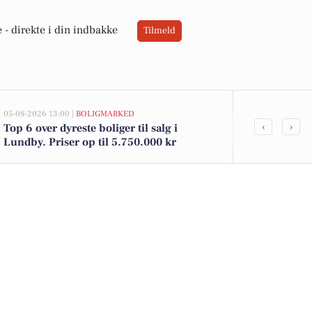
 -
direkte i din indbakke
Tilmeld
05-08-2026 13:00 |
BOLIGMARKED
03-08-2026 06:0
‹
›
Top 6 over dyreste boliger til salg i
Betaler du fo
Lundby. Priser op til 5.750.000 kr