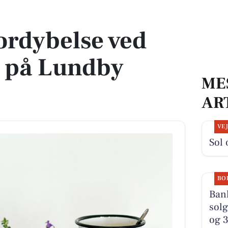
på Lundby Bibliotek
fordybelse ved
g på Lundby
ME
AR
VE
Sol 
BO
Bank
solg
og 3