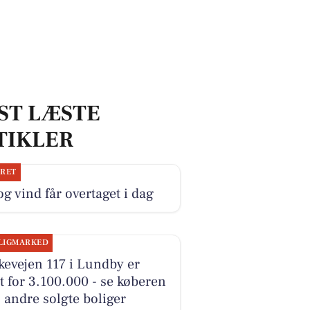
ST LÆSTE
TIKLER
JRET
og vind får overtaget i dag
LIGMARKED
evejen 117 i Lundby er
t for 3.100.000 - se køberen
 andre solgte boliger