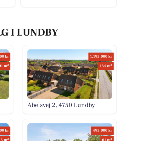
LG I LUNDBY
00 kr
1.195.000 kr
2
2
91 m
134 m
Abelsvej 2, 4750 Lundby
00 kr
495.000 kr
2
2
53 m
61 m