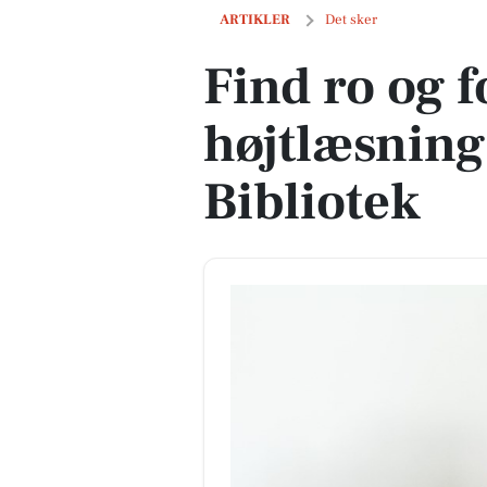
Find ro og fordybelse ved højtlæsning 
ARTIKLER
Det sker
Find ro og 
højtlæsnin
Bibliotek