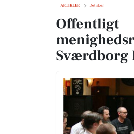
Offentligt menighedsrådsmøde i Svær
ARTIKLER
Det sker
Offentligt
menighedsr
Sværdborg 