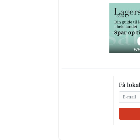
Få loka
Email