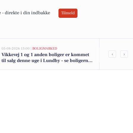
 -
direkte i din indbakke
Tilmeld
05-08-2026 13:00 |
BOLIGMARKED
05-08-2026 13:00
‹
›
Vikkevej 1 og 1 anden boliger er kommet
Top 6 over dy
til salg denne uge i Lundby - se boligerne
Lundby. Pris
her.