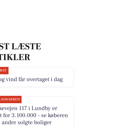
ST LÆSTE
TIKLER
JRET
og vind får overtaget i dag
LIGMARKED
evejen 117 i Lundby er
t for 3.100.000 - se køberen
 andre solgte boliger