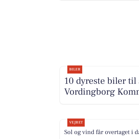
BILER
10 dyreste biler ti
Vordingborg Kom
VEJRET
Sol og vind får overtaget i 