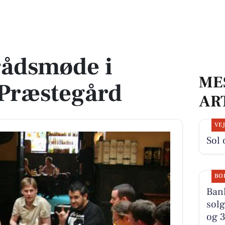
dborg Præstegård
ådsmøde i
ME
Præstegård
AR
VE
Sol 
BO
Bank
solg
og 3