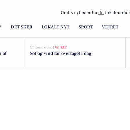
Gratis nyheder fra
dit
lokalområde
V
DET SKER
LOKALT NYT
SPORT
VEJRET
16 timer siden |
VEJRET
n af
Sol og vind får overtaget i dag