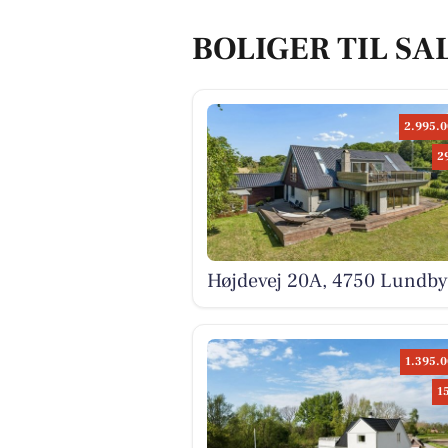
BOLIGER TIL SA
2.995.0
2
Højdevej 20A, 4750 Lundby
1.395.0
1