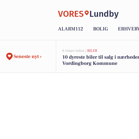
VORES
Lundby
ALARM112
BOLIG
ERHVER
6 timer siden |
BILER
Seneste nyt ›
10 dyreste biler til salg i nærhede
Vordingborg Kommune