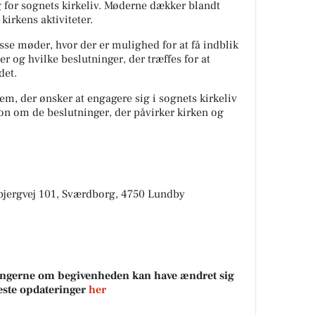
 for sognets kirkeliv. Møderne dækker blandt
kirkens aktiviteter.
disse møder, hvor der er mulighed for at få indblik
r og hvilke beslutninger, der træffes for at
det.
em, der ønsker at engagere sig i sognets kirkeliv
ion om de beslutninger, der påvirker kirken og
bjergvej 101, Sværdborg, 4750 Lundby
sningerne om begivenheden kan have ændret sig
neste opdateringer
her