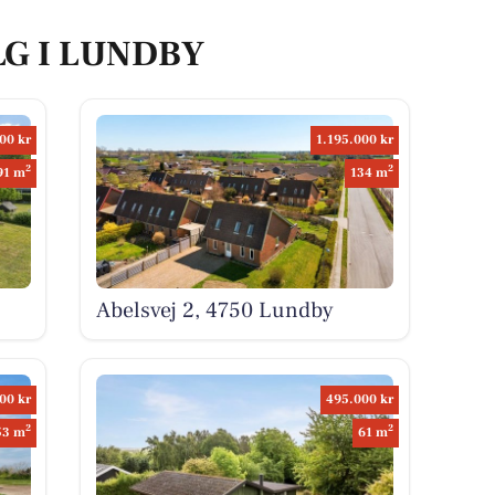
LG I LUNDBY
00 kr
1.195.000 kr
2
2
91 m
134 m
Abelsvej 2, 4750 Lundby
00 kr
495.000 kr
2
2
53 m
61 m