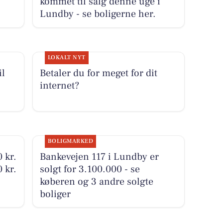
kommet til salg denne uge i
Lundby - se boligerne her.
LOKALT NYT
il
Betaler du for meget for dit
internet?
BOLIGMARKED
 kr.
Bankevejen 117 i Lundby er
 kr.
solgt for 3.100.000 - se
køberen og 3 andre solgte
boliger