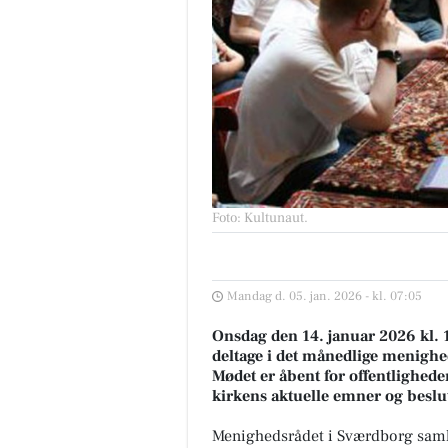
Foto: Kultunaut
.
Mandag d. 05. jan. 2026 - kl. 07:05
Onsdag den 14. januar 2026 kl. 19
deltage i det månedlige menigh
Mødet er åbent for offentlighede
kirkens aktuelle emner og beslu
Menighedsrådet i Sværdborg saml