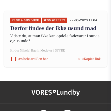
22-03-2023 11:04
KROP & SUNDHED
SPONSORERET
Derfor findes der ikke usund mad
Vidste du, at man ikke kan opdele fødevarer i sunde
og usunde?
Kilde: Nikolaj Bach, Medejer i STYRK
Læs hele artiklen her
Kopiér link
VORES
Lundby