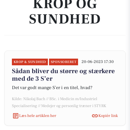
KROP OG
SUNDHED
20-06-2023 17:30
KROP & SUNDHED
SPONSORERET
Sådan bliver du større og stærkere
med de 3 S’er
Det var godt mange S’er i en titel, hvad?
Kilde: Nikolaj Bach // BSc. i Medicin m/Industriel
Specialisering // Medejer og personlig træner i STYRK
Læs hele artiklen her
Kopiér link