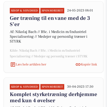
24-05-2023 08:01
KROP & SUNDHED
SPONSORERET
Gør træning til en vane med de 3
S’er
Af: Nikolaj Bach // BSc. i Medicin m/Industriel
Specialisering // Medejer og personlig træner i
STYRK
Kilde: Nikolaj Bach // BSc. i Medicin m/Industriel
Specialisering // Medejer og personlig træner i STYRK
Læs hele artiklen her
Kopiér link
30-04-2023 17:30
KROP & SUNDHED
SPONSORERET
Komplet styrketræning derhjemme
med kun 4 øvelser