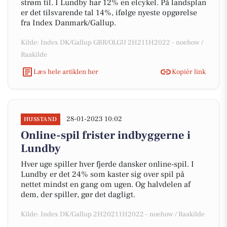
strøm til. I Lundby har 12% en elcykel. På landsplan
er det tilsvarende tal 14%, ifølge nyeste opgørelse
fra Index Danmark/Gallup.
Kilde: Index DK/Gallup GBR/OLGU 2H211H2022 - noehow /
Raakilde
Læs hele artiklen her
Kopiér link
28-01-2023 10:02
HUSSTAND
Online-spil frister indbyggerne i
Lundby
Hver uge spiller hver fjerde dansker online-spil. I
Lundby er det 24% som kaster sig over spil på
nettet mindst en gang om ugen. Og halvdelen af
dem, der spiller, gør det dagligt.
Kilde: Index DK/Gallup 2H20211H2022 - noehow / Raakilde