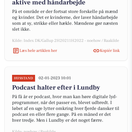
aktive med håndarbejde
På et område er der fortsat store forskelle på mænd
og kvinder. Det er kvinderne, der laver håndarbejde
som at sy, strikke eller hækle. Mændene gør næsten
slet ikke.
Kilde: Index DK/Gallup 2H20211H2022 - noehow / Raakilde
Læs hele artiklen her
Kopiér link
02-01-2023 10:01
HUSSTAND
Podcast halter efter i Lundby
På få år er podcast, hvor man kan høre digitale lyd-
programmer, når det passer en, blevet udbredt. I
løbet af en uge lytter omkring hver fjerde dansker til
podcast en eller flere gange. På en måned er det
hver tredje. Men i Lundby er det noget færre.
Kilde: noehow / Raakilde