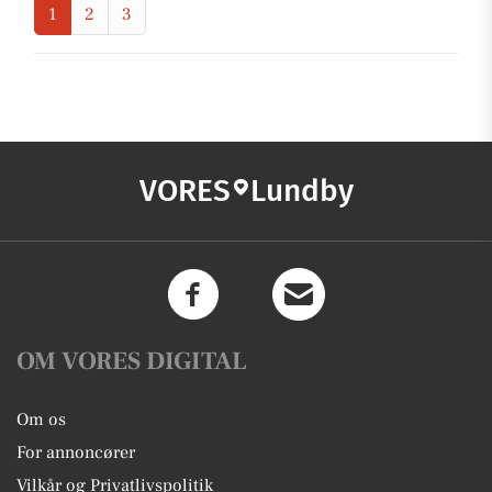
1
2
3
VORES
Lundby
OM VORES DIGITAL
Om os
For annoncører
Vilkår og Privatlivspolitik