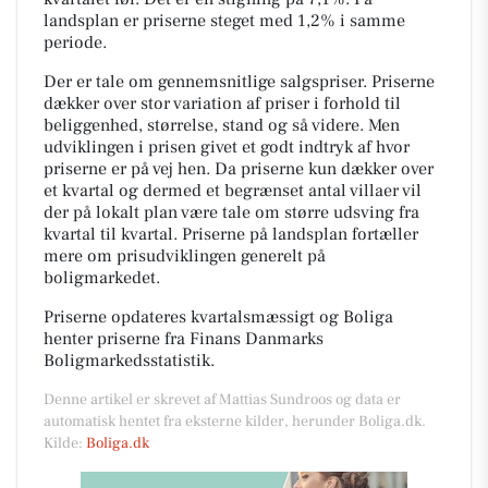
landsplan er priserne steget med 1,2% i samme
periode.
Der er tale om gennemsnitlige salgspriser. Priserne
dækker over stor variation af priser i forhold til
beliggenhed, størrelse, stand og så videre. Men
udviklingen i prisen givet et godt indtryk af hvor
priserne er på vej hen. Da priserne kun dækker over
et kvartal og dermed et begrænset antal villaer vil
der på lokalt plan være tale om større udsving fra
kvartal til kvartal. Priserne på landsplan fortæller
mere om prisudviklingen generelt på
boligmarkedet.
Priserne opdateres kvartalsmæssigt og Boliga
henter priserne fra Finans Danmarks
Boligmarkedsstatistik.
Denne artikel er skrevet af Mattias Sundroos og data er
automatisk hentet fra eksterne kilder, herunder Boliga.dk.
Kilde:
Boliga.dk