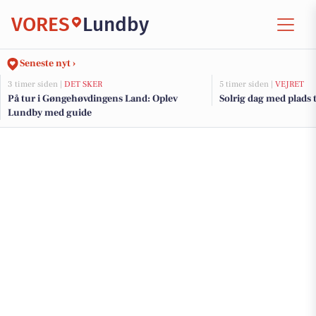
VORES
Lundby
Seneste nyt ›
3 timer siden |
DET SKER
5 timer siden |
VEJRET
På tur i Gøngehøvdingens Land: Oplev
Solrig dag med plads t
Lundby med guide