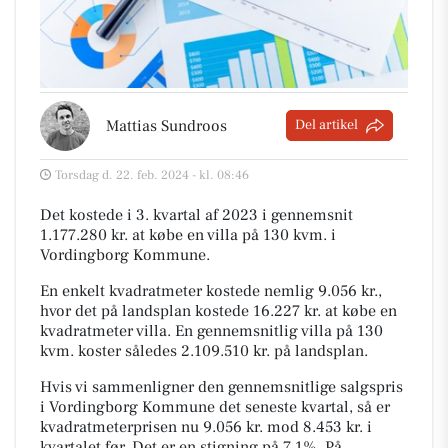
Mattias Sundroos
Del artikel
Torsdag d. 22. feb. 2024 - kl. 08:46
Det kostede i 3. kvartal af 2023 i gennemsnit
1.177.280 kr. at købe en villa på 130 kvm. i
Vordingborg Kommune.
En enkelt kvadratmeter kostede nemlig 9.056 kr.,
hvor det på landsplan kostede 16.227 kr. at købe en
kvadratmeter villa. En gennemsnitlig villa på 130
kvm. koster således 2.109.510 kr. på landsplan.
Hvis vi sammenligner den gennemsnitlige salgspris
i Vordingborg Kommune det seneste kvartal, så er
kvadratmeterprisen nu 9.056 kr. mod 8.453 kr. i
kvartalet før. Det er en stigning på 7,1%. På