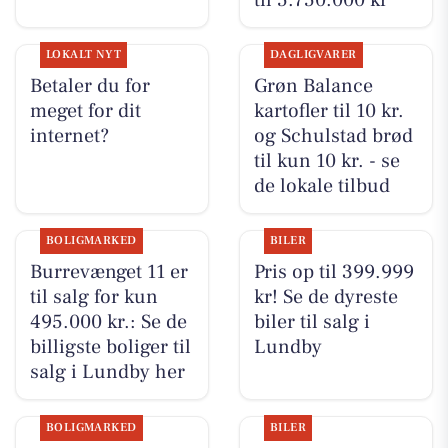
LOKALT NYT
DAGLIGVARER
Betaler du for
Grøn Balance
meget for dit
kartofler til 10 kr.
internet?
og Schulstad brød
til kun 10 kr. - se
de lokale tilbud
BOLIGMARKED
BILER
Burrevænget 11 er
Pris op til 399.999
til salg for kun
kr! Se de dyreste
495.000 kr.: Se de
biler til salg i
billigste boliger til
Lundby
salg i Lundby her
BOLIGMARKED
BILER