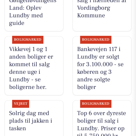
Gøngehøvdingens
salg i nærheden af
Land: Oplev
Vordingborg
Lundby med
Kommune
guide
BOLIGMARKED
BOLIGMARKED
Vikkevej 1 og 1
Bankevejen 117 i
anden boliger er
Lundby er solgt
kommet til salg
for 3.100.000 - se
denne uge i
køberen og 3
Lundby - se
andre solgte
boligerne her.
boliger
VEJRET
BOLIGMARKED
Solrig dag med
Top 6 over dyreste
plads til jakken i
boliger til salg i
tasken
Lundby. Priser op
til 5.750.000 kr