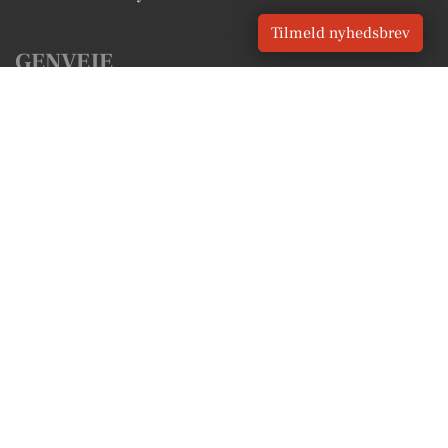
Tilmeld nyhedsbrev
GENVEJE
Seneste nyt fra Lundby
Vores lokale erhverv
Kalenderen for Lundby
Fakta om Lundby
Erhvervsartikler
Vordingborg Kommune
Få en gratis salgsvurdering
Sponsoreret indhold
Vores Digital © 2026