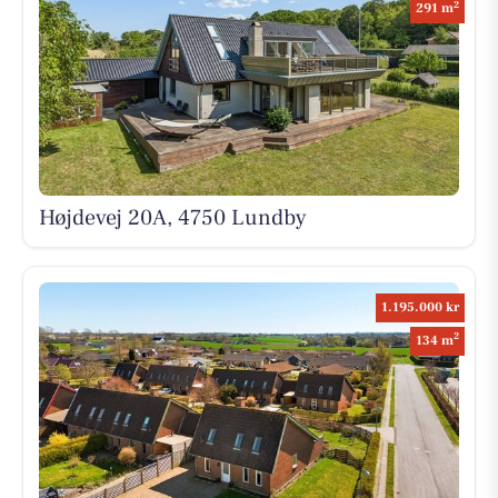
2
291 m
Højdevej 20A, 4750 Lundby
1.195.000 kr
2
134 m