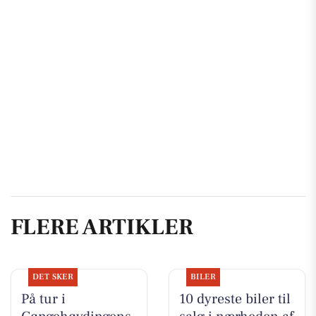
FLERE ARTIKLER
DET SKER
BILER
På tur i
10 dyreste biler til