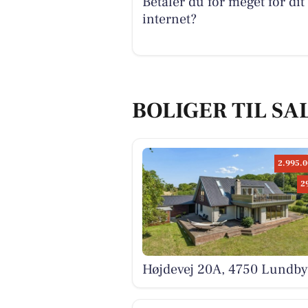
Betaler du for meget for dit
internet?
BOLIGER TIL SA
2.995.0
2
Højdevej 20A, 4750 Lundby