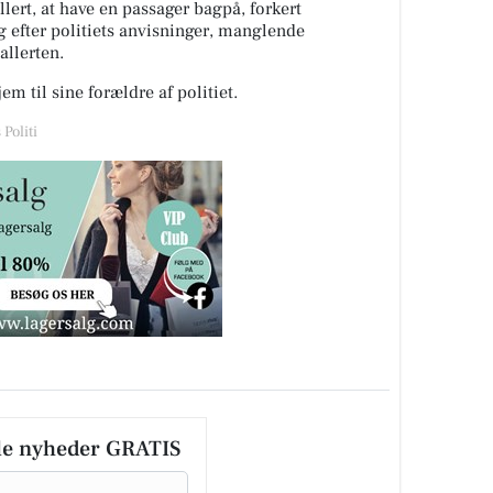
lert, at have en passager bagpå, forkert
sig efter politiets anvisninger, manglende
llerten.
em til sine forældre af politiet.
Politi
le nyheder GRATIS