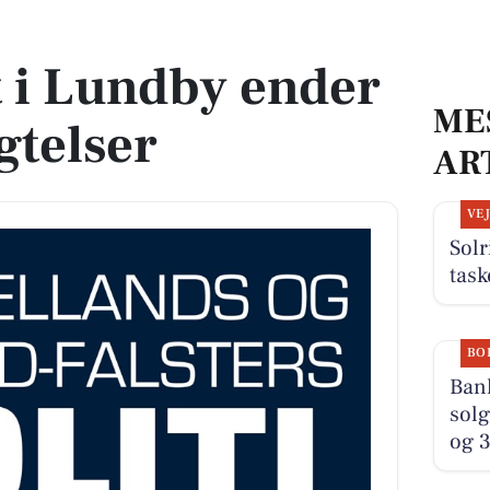
igtelser
t i Lundby ender
ME
gtelser
AR
VE
Solr
tas
BO
Bank
solg
og 3