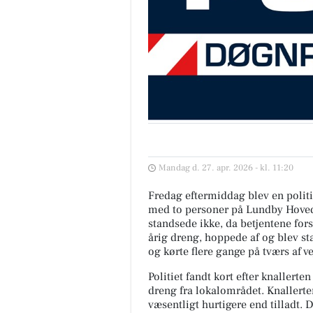
Mandag d. 27. apr. 2026 - kl. 11:20
Fredag eftermiddag blev en polit
med to personer på Lundby Hove
standsede ikke, da betjentene fors
årig dreng, hoppede af og blev sta
og kørte flere gange på tværs af v
Politiet fandt kort efter knallerte
dreng fra lokalområdet. Knallerten
væsentligt hurtigere end tilladt. D