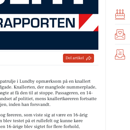
Del artikel
ipatrulje i Lundby opmærksom på en knallert
dgade. Knallerten, der manglede nummerplade,
øgte at få den til at stoppe. Passageren, en 14-
ndset af politiet, mens knallertkøreren fortsatte
ejen, inden han forsvandt.
n og føreren, som viste sig at være en 16-årig
 blev testet på et rullefelt og kunne køre
en 16-årige blev sigtet for flere forhold,