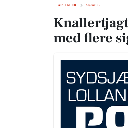
Knallertjagt i Lundby ender med flere s
ARTIKLER
Alarm112
Knallertjag
med flere si