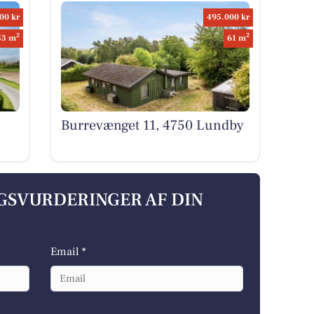
00 kr
495.000 kr
2
2
53 m
61 m
Burrevænget 11, 4750 Lundby
LGSVURDERINGER AF DIN
Email *