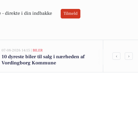
 -
direkte i din indbakke
Tilmeld
07-08-2026 14:15 |
BILER
05-08-2026 13:00
‹
›
10 dyreste biler til salg i nærheden af
Vikkevej 1 o
Vordingborg Kommune
til salg denn
her.