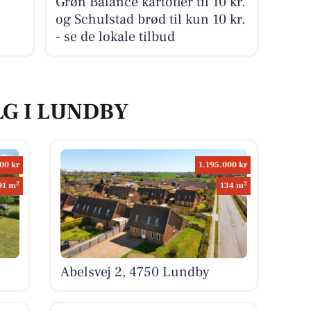
Grøn Balance kartofler til 10 kr.
og Schulstad brød til kun 10 kr.
- se de lokale tilbud
LG I LUNDBY
00 kr
1.195.000 kr
2
2
91 m
134 m
Abelsvej 2, 4750 Lundby