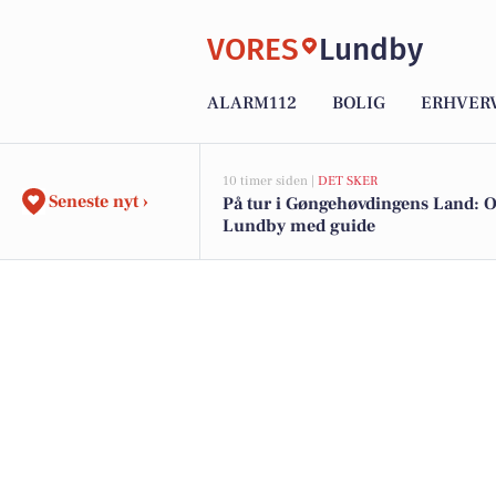
VORES
Lundby
ALARM112
BOLIG
ERHVER
10 timer siden |
DET SKER
Seneste nyt ›
På tur i Gøngehøvdingens Land: 
Lundby med guide