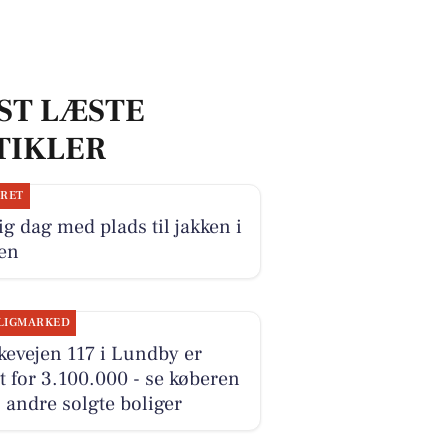
ST LÆSTE
TIKLER
JRET
ig dag med plads til jakken i
ken
LIGMARKED
evejen 117 i Lundby er
t for 3.100.000 - se køberen
 andre solgte boliger