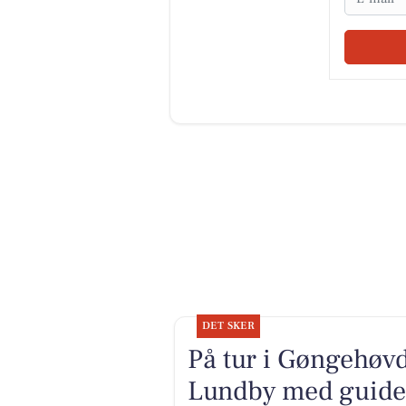
DET SKER
På tur i Gøngehøv
Lundby med guide