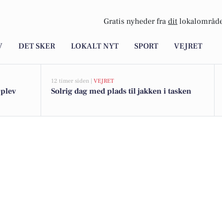
Gratis nyheder fra
dit
lokalområde
V
DET SKER
LOKALT NYT
SPORT
VEJRET
12 timer siden |
VEJRET
Oplev
Solrig dag med plads til jakken i tasken