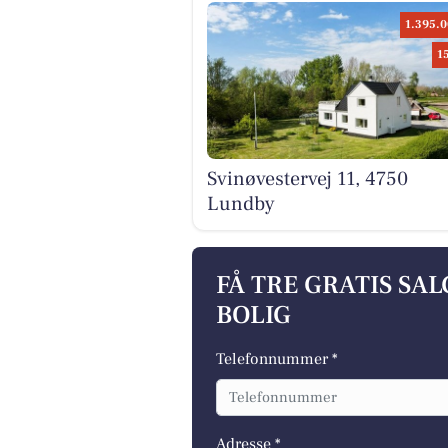
1.395.0
1
Svinøvestervej 11, 4750
Lundby
FÅ TRE GRATIS SA
BOLIG
Telefonnummer *
Adresse *