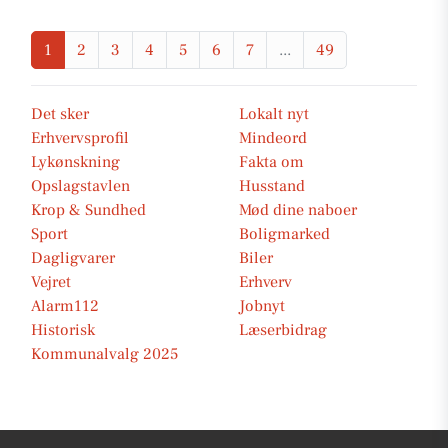
1
2
3
4
5
6
7
...
49
Det sker
Lokalt nyt
Erhvervsprofil
Mindeord
Lykønskning
Fakta om
Opslagstavlen
Husstand
Krop & Sundhed
Mød dine naboer
Sport
Boligmarked
Dagligvarer
Biler
Vejret
Erhverv
Alarm112
Jobnyt
Historisk
Læserbidrag
Kommunalvalg 2025