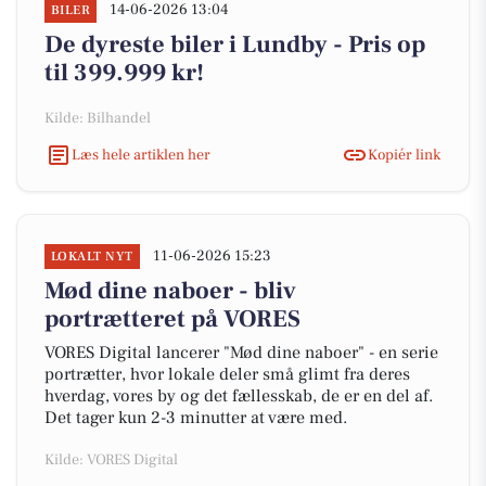
14-06-2026 13:04
BILER
De dyreste biler i Lundby - Pris op
til 399.999 kr!
Kilde: Bilhandel
Læs hele artiklen her
Kopiér link
11-06-2026 15:23
LOKALT NYT
Mød dine naboer - bliv
portrætteret på VORES
VORES Digital lancerer "Mød dine naboer" - en serie
portrætter, hvor lokale deler små glimt fra deres
hverdag, vores by og det fællesskab, de er en del af.
Det tager kun 2-3 minutter at være med.
Kilde: VORES Digital