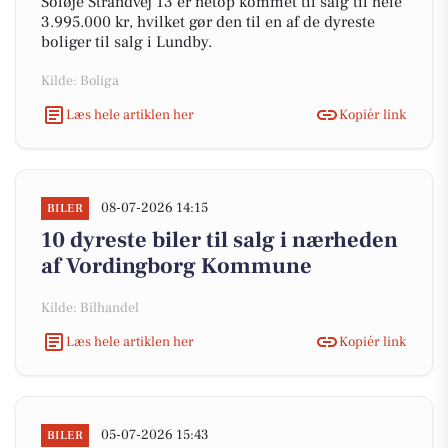
Soløje Strandvej 13 er netop kommet til salg til hele
3.995.000 kr, hvilket gør den til en af de dyreste
boliger til salg i Lundby.
Kilde: Boliga
Læs hele artiklen her
Kopiér link
08-07-2026 14:15
BILER
10 dyreste biler til salg i nærheden
af Vordingborg Kommune
Kilde: Bilhandel
Læs hele artiklen her
Kopiér link
05-07-2026 15:43
BILER