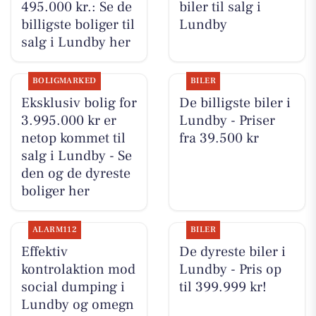
495.000 kr.: Se de
biler til salg i
billigste boliger til
Lundby
salg i Lundby her
BOLIGMARKED
BILER
Eksklusiv bolig for
De billigste biler i
3.995.000 kr er
Lundby - Priser
netop kommet til
fra 39.500 kr
salg i Lundby - Se
den og de dyreste
boliger her
ALARM112
BILER
Effektiv
De dyreste biler i
kontrolaktion mod
Lundby - Pris op
social dumping i
til 399.999 kr!
Lundby og omegn