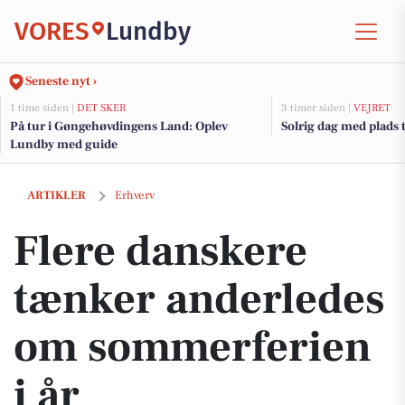
VORES
Lundby
Seneste nyt ›
1 time siden |
DET SKER
3 timer siden |
VEJRET
På tur i Gøngehøvdingens Land: Oplev
Solrig dag med plads t
Lundby med guide
Flere danskere tænker anderledes om sommerferien i år
ARTIKLER
Erhverv
Flere danskere
tænker anderledes
om sommerferien
i år