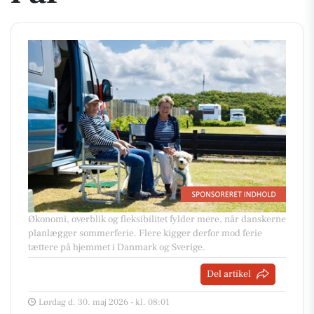
Økonomi, overblik og fleksibilitet fylder mere, når danskerne
planlægger sommerferie. Flere kigger derfor mod ferie
tættere på hjemmet i Danmark og Sverige.
Del artikel
Lørdag d. 30. maj 2026 - kl. 08:01