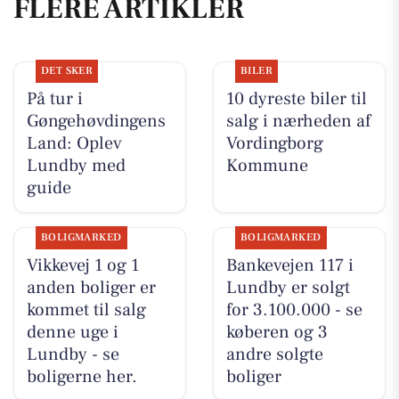
FLERE ARTIKLER
DET SKER
BILER
På tur i
10 dyreste biler til
Gøngehøvdingens
salg i nærheden af
Land: Oplev
Vordingborg
Lundby med
Kommune
guide
BOLIGMARKED
BOLIGMARKED
Vikkevej 1 og 1
Bankevejen 117 i
anden boliger er
Lundby er solgt
kommet til salg
for 3.100.000 - se
denne uge i
køberen og 3
Lundby - se
andre solgte
boligerne her.
boliger