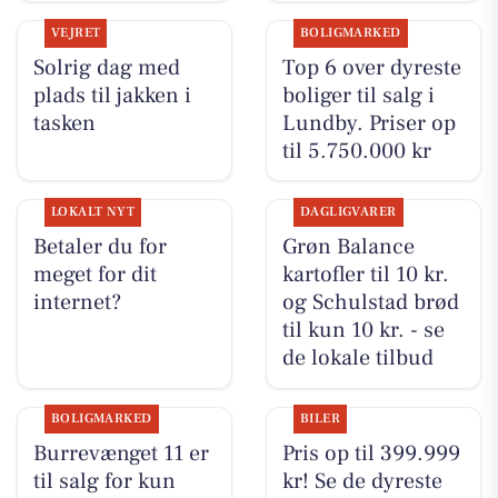
VEJRET
BOLIGMARKED
Solrig dag med
Top 6 over dyreste
plads til jakken i
boliger til salg i
tasken
Lundby. Priser op
til 5.750.000 kr
LOKALT NYT
DAGLIGVARER
Betaler du for
Grøn Balance
meget for dit
kartofler til 10 kr.
internet?
og Schulstad brød
til kun 10 kr. - se
de lokale tilbud
BOLIGMARKED
BILER
Burrevænget 11 er
Pris op til 399.999
til salg for kun
kr! Se de dyreste