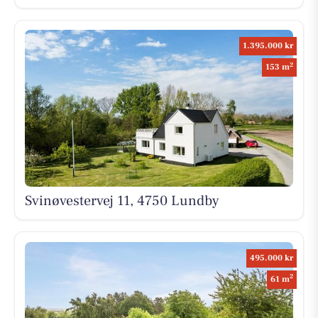
1.395.000 kr
2
153 m
Svinøvestervej 11, 4750 Lundby
495.000 kr
2
61 m