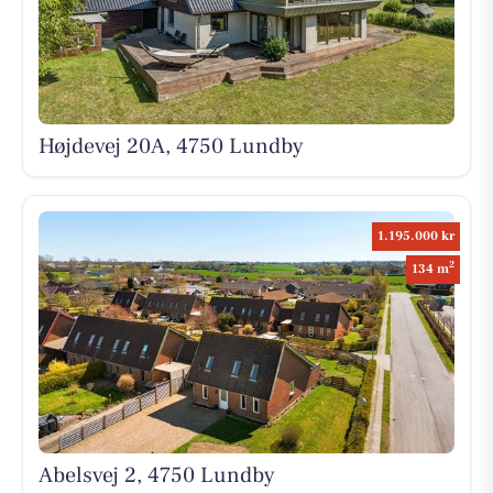
Højdevej 20A, 4750 Lundby
1.195.000 kr
2
134 m
Abelsvej 2, 4750 Lundby