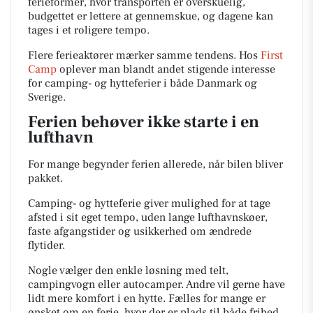
ferieformer, hvor transporten er overskuelig,
budgettet er lettere at gennemskue, og dagene kan
tages i et roligere tempo.
Flere ferieaktører mærker samme tendens. Hos
First
Camp
oplever man blandt andet stigende interesse
for camping- og hytteferier i både Danmark og
Sverige.
Ferien behøver ikke starte i en
lufthavn
For mange begynder ferien allerede, når bilen bliver
pakket.
Camping- og hytteferie giver mulighed for at tage
afsted i sit eget tempo, uden lange lufthavnskøer,
faste afgangstider og usikkerhed om ændrede
flytider.
Nogle vælger den enkle løsning med telt,
campingvogn eller autocamper. Andre vil gerne have
lidt mere komfort i en hytte. Fælles for mange er
ønsket om en ferie, hvor der er plads til både frihed,