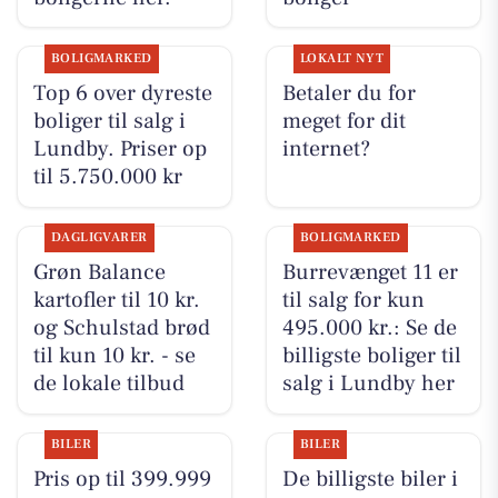
BOLIGMARKED
LOKALT NYT
Top 6 over dyreste
Betaler du for
boliger til salg i
meget for dit
Lundby. Priser op
internet?
til 5.750.000 kr
DAGLIGVARER
BOLIGMARKED
Grøn Balance
Burrevænget 11 er
kartofler til 10 kr.
til salg for kun
og Schulstad brød
495.000 kr.: Se de
til kun 10 kr. - se
billigste boliger til
de lokale tilbud
salg i Lundby her
BILER
BILER
Pris op til 399.999
De billigste biler i