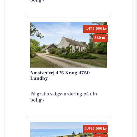
4.475.000 kr
2
360 m
Næstvedvej 425 Køng 4750
Lundby
Få gratis salgsvurdering på din
bolig ›
3.995.000 kr
2