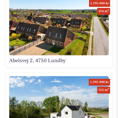
1.195.000 kr
2
134 m
Abelsvej 2, 4750 Lundby
1.395.000 kr
2
153 m