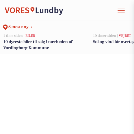
VORES
Lundby
Seneste nyt ›
1 time siden |
BILER
10 timer siden |
VEJRET
10 dyreste biler til salg i nærheden af
Sol og vind får overtag
Vordingborg Kommune