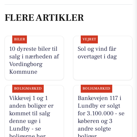
FLERE ARTIKLER
BILER
VEJRET
10 dyreste biler til
Sol og vind får
salg i nærheden af
overtaget i dag
Vordingborg
Kommune
BOLIGMARKED
BOLIGMARKED
Vikkevej 1 og 1
Bankevejen 117 i
anden boliger er
Lundby er solgt
kommet til salg
for 3.100.000 - se
denne uge i
køberen og 3
Lundby - se
andre solgte
boligerne her.
boliger