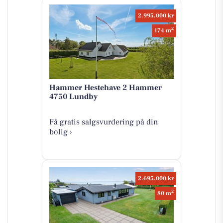
2.995.000 kr
2
174 m
Hammer Hestehave 2 Hammer
4750 Lundby
Få gratis salgsvurdering på din
bolig ›
2.695.000 kr
2
80 m