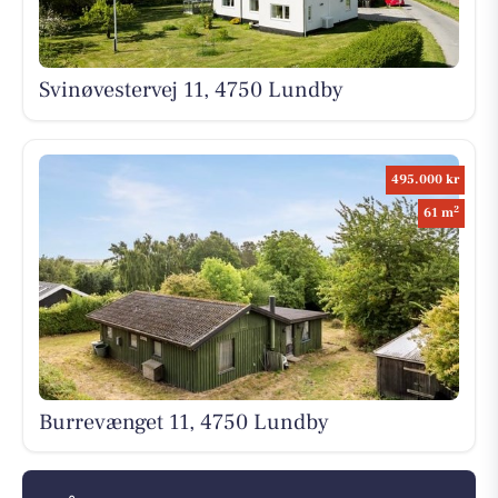
Svinøvestervej 11, 4750 Lundby
495.000 kr
2
61 m
Burrevænget 11, 4750 Lundby