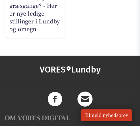
græsgange? - Her
er nye ledige
stillinger i Lundby
og omegn
VORES
Lundby
Tilmeld nyhedsbrev
OM VORES DIGITAL
Om os