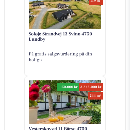
119 m
Soløje Strandvej 13 Svinø 4750
Lundby
Få gratis salgsvurdering på din
bolig ›
-150.000 kr
3.345.000 kr
2
244 m
Vesterskovvej 11 Bårse 4750