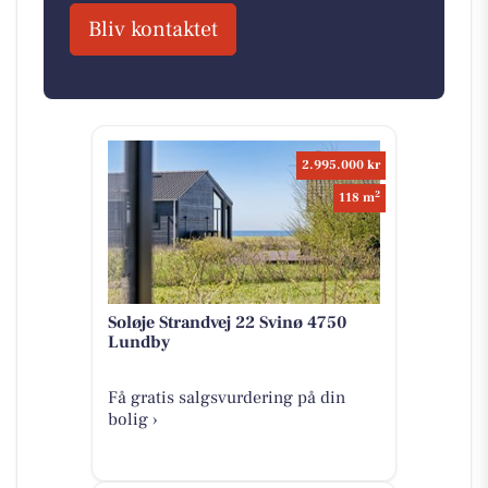
Bliv kontaktet
2.995.000 kr
2
118 m
Soløje Strandvej 22 Svinø 4750
Lundby
Få gratis salgsvurdering på din
bolig ›