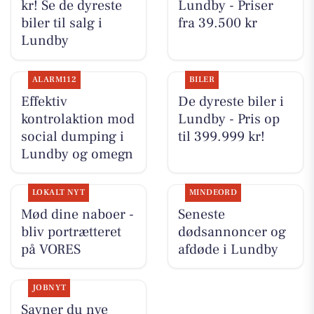
kr! Se de dyreste
Lundby - Priser
biler til salg i
fra 39.500 kr
Lundby
ALARM112
BILER
Effektiv
De dyreste biler i
kontrolaktion mod
Lundby - Pris op
social dumping i
til 399.999 kr!
Lundby og omegn
LOKALT NYT
MINDEORD
Mød dine naboer -
Seneste
bliv portrætteret
dødsannoncer og
på VORES
afdøde i Lundby
JOBNYT
Savner du nye