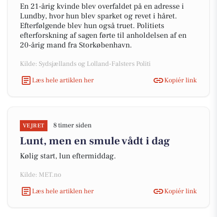
En 21-årig kvinde blev overfaldet på en adresse i
Lundby, hvor hun blev sparket og revet i håret.
Efterfølgende blev hun også truet. Politiets
efterforskning af sagen førte til anholdelsen af en
20-årig mand fra Storkøbenhavn.
Kilde: Sydsjællands og Lolland-Falsters Politi
Læs hele artiklen her
Kopiér link
8 timer siden
VEJRET
Lunt, men en smule vådt i dag
Kølig start, lun eftermiddag.
Kilde: MET.no
Læs hele artiklen her
Kopiér link