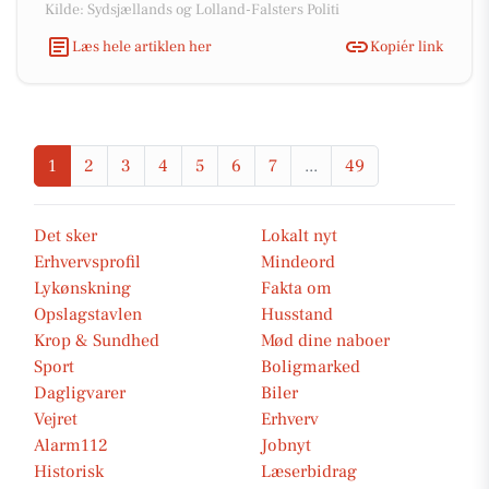
Kilde: Sydsjællands og Lolland-Falsters Politi
Læs hele artiklen her
Kopiér link
1
2
3
4
5
6
7
...
49
Det sker
Lokalt nyt
Erhvervsprofil
Mindeord
Lykønskning
Fakta om
Opslagstavlen
Husstand
Krop & Sundhed
Mød dine naboer
Sport
Boligmarked
Dagligvarer
Biler
Vejret
Erhverv
Alarm112
Jobnyt
Historisk
Læserbidrag