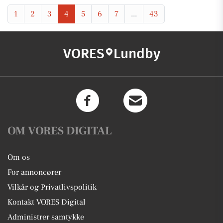
1
2
3
4
5
6
7
...
43
VORES
Lundby
OM VORES DIGITAL
Om os
For annoncører
Vilkår og Privatlivspolitik
Kontakt VORES Digital
Administrer samtykke