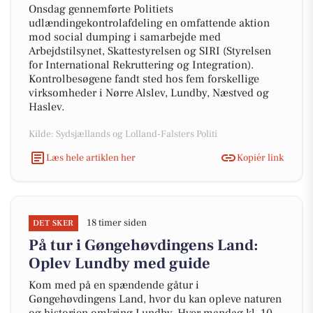
Onsdag gennemførte Politiets
udlændingekontrolafdeling en omfattende aktion
mod social dumping i samarbejde med
Arbejdstilsynet, Skattestyrelsen og SIRI (Styrelsen
for International Rekruttering og Integration).
Kontrolbesøgene fandt sted hos fem forskellige
virksomheder i Nørre Alslev, Lundby, Næstved og
Haslev.
Kilde: Sydsjællands og Lolland-Falsters Politi
Læs hele artiklen her
Kopiér link
18 timer siden
DET SKER
På tur i Gøngehøvdingens Land:
Oplev Lundby med guide
Kom med på en spændende gåtur i
Gøngehøvdingens Land, hvor du kan opleve naturen