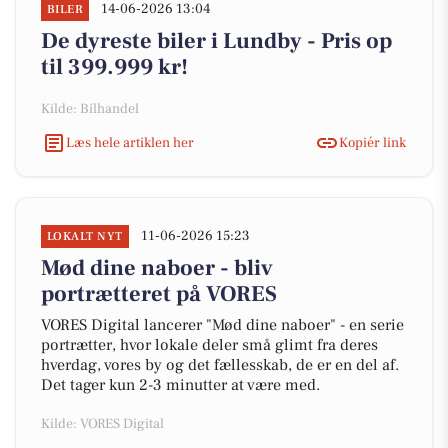
14-06-2026 13:04
BILER
De dyreste biler i Lundby - Pris op
til 399.999 kr!
Kilde: Bilhandel
Læs hele artiklen her
Kopiér link
11-06-2026 15:23
LOKALT NYT
Mød dine naboer - bliv
portrætteret på VORES
VORES Digital lancerer "Mød dine naboer" - en serie
portrætter, hvor lokale deler små glimt fra deres
hverdag, vores by og det fællesskab, de er en del af.
Det tager kun 2-3 minutter at være med.
Kilde: VORES Digital