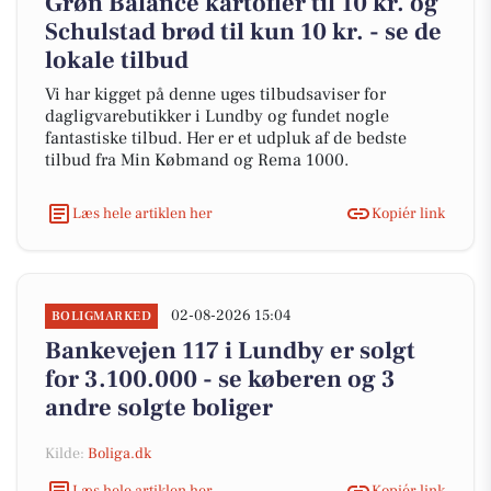
Grøn Balance kartofler til 10 kr. og
Schulstad brød til kun 10 kr. - se de
lokale tilbud
Vi har kigget på denne uges tilbudsaviser for
dagligvarebutikker i Lundby og fundet nogle
fantastiske tilbud. Her er et udpluk af de bedste
tilbud fra Min Købmand og Rema 1000.
Læs hele artiklen her
Kopiér link
02-08-2026 15:04
BOLIGMARKED
Bankevejen 117 i Lundby er solgt
for 3.100.000 - se køberen og 3
andre solgte boliger
Kilde:
Boliga.dk
Læs hele artiklen her
Kopiér link