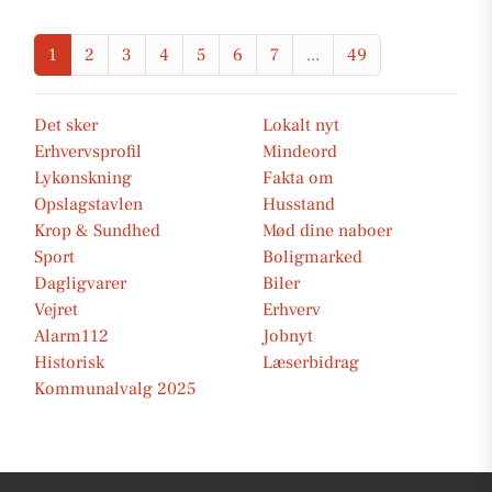
1
2
3
4
5
6
7
...
49
Det sker
Lokalt nyt
Erhvervsprofil
Mindeord
Lykønskning
Fakta om
Opslagstavlen
Husstand
Krop & Sundhed
Mød dine naboer
Sport
Boligmarked
Dagligvarer
Biler
Vejret
Erhverv
Alarm112
Jobnyt
Historisk
Læserbidrag
Kommunalvalg 2025