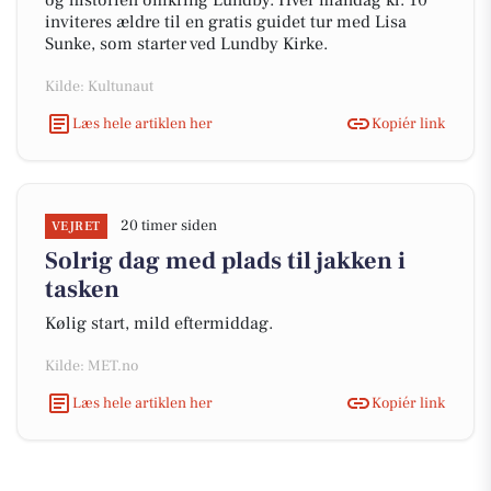
og historien omkring Lundby. Hver mandag kl. 10
inviteres ældre til en gratis guidet tur med Lisa
Sunke, som starter ved Lundby Kirke.
Kilde: Kultunaut
Læs hele artiklen her
Kopiér link
20 timer siden
VEJRET
Solrig dag med plads til jakken i
tasken
Kølig start, mild eftermiddag.
Kilde: MET.no
Læs hele artiklen her
Kopiér link