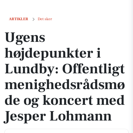
Ugens højdepunkter i Lundby: Offentligt menighedsrådsmøde og k
ARTIKLER
Det sker
Ugens
højdepunkter i
Lundby: Offentligt
menighedsrådsmø
de og koncert med
Jesper Lohmann