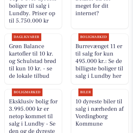
boliger til salg i
meget for dit
Lundby. Priser op
internet?
til 5.750.000 kr
DAGLIGVARER
BOLIGMARKED
Grøn Balance
Burrevænget 11 er
kartofler til 10 kr.
til salg for kun
og Schulstad brød
495.000 kr.: Se de
til kun 10 kr. - se
billigste boliger til
de lokale tilbud
salg i Lundby her
BOLIGMARKED
BILER
Eksklusiv bolig for
10 dyreste biler til
3.995.000 kr er
salg i nærheden af
netop kommet til
Vordingborg
salg i Lundby - Se
Kommune
den og de dyreste