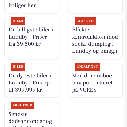
boliger her
BILER
ALARM112
De billigste biler i
Effektiv
Lundby - Priser
kontrolaktion mod
fra 39.500 kr
social dumping i
Lundby og omegn
BILER
LOKALT NYT
De dyreste biler i
Mød dine naboer -
Lundby - Pris op
bliv portrætteret
til 399.999 kr!
på VORES
MINDEORD
Seneste
dødsannoncer og