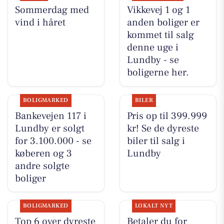
Sommerdag med
Vikkevej 1 og 1
vind i håret
anden boliger er
kommet til salg
denne uge i
Lundby - se
boligerne her.
BOLIGMARKED
BILER
Bankevejen 117 i
Pris op til 399.999
Lundby er solgt
kr! Se de dyreste
for 3.100.000 - se
biler til salg i
køberen og 3
Lundby
andre solgte
boliger
BOLIGMARKED
LOKALT NYT
Top 6 over dyreste
Betaler du for