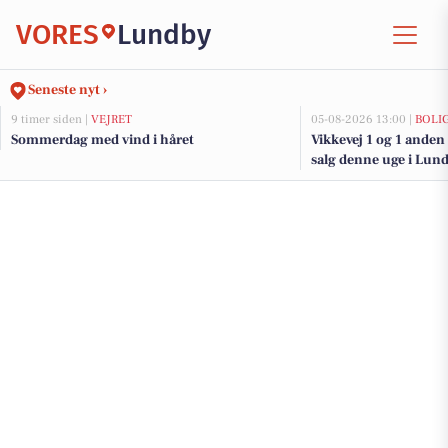
VORES
Lundby
Seneste nyt ›
9 timer siden |
VEJRET
05-08-2026 13:00 |
BOLI
Sommerdag med vind i håret
Vikkevej 1 og 1 anden
salg denne uge i Lund