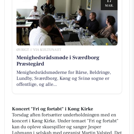
17
MAR.
ØVRIGT // VIA KULTUNAUT
Menighedsrådsmøde i Sværdborg
Præstegård
Menighedsrådsmøderne for Bårse, Beldringe,
Lundby, Sværdborg, Køng og Svinø sogne er
offentlige, og alle...
Koncert "Fri og fortabt" i Køng Kirke
Torsdag aften fortsætter underholdningen med en
koncert i Køng Kirke. Under temaet "Fri og fortabt"
kan du opleve skuespiller og sanger Jesper
Lohmann i selskab med organist Martin Valsted. Det