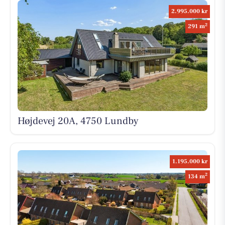
2.995.000 kr
2
291 m
Højdevej 20A, 4750 Lundby
1.195.000 kr
2
134 m