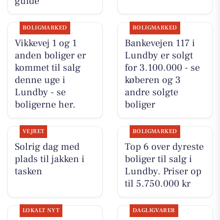
guide
BOLIGMARKED
BOLIGMARKED
Vikkevej 1 og 1
Bankevejen 117 i
anden boliger er
Lundby er solgt
kommet til salg
for 3.100.000 - se
denne uge i
køberen og 3
Lundby - se
andre solgte
boligerne her.
boliger
VEJRET
BOLIGMARKED
Solrig dag med
Top 6 over dyreste
plads til jakken i
boliger til salg i
tasken
Lundby. Priser op
til 5.750.000 kr
LOKALT NYT
DAGLIGVARER