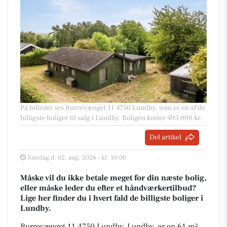
På billedet ses Burrevænget 11 4750 Lundby, som er en af de
billigste boliger til salg i Lundby. Boligen koster 495.000 kr.
Del artikel
Søndag d. 02. aug. 2026 - kl. 10:00
Måske vil du ikke betale meget for din næste bolig,
eller måske leder du efter et håndværkertilbud?
Lige her finder du i hvert fald de billigste boliger i
Lundby.
Burrevænget 11 4750 Lundby, Lundby, er en 61 m²