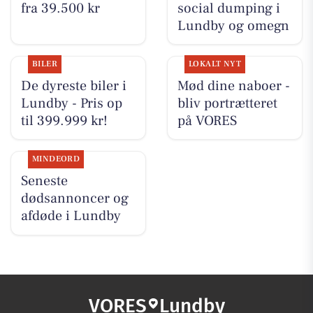
fra 39.500 kr
social dumping i
Lundby og omegn
BILER
LOKALT NYT
De dyreste biler i
Mød dine naboer -
Lundby - Pris op
bliv portrætteret
til 399.999 kr!
på VORES
MINDEORD
Seneste
dødsannoncer og
afdøde i Lundby
VORES
Lundby