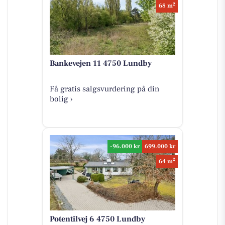
2
68 m
Bankevejen 11 4750 Lundby
Få gratis salgsvurdering på din
bolig ›
-96.000 kr
699.000 kr
2
64 m
Potentilvej 6 4750 Lundby