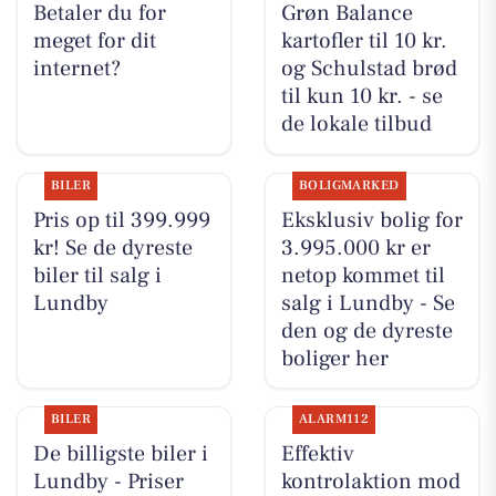
Betaler du for
Grøn Balance
meget for dit
kartofler til 10 kr.
internet?
og Schulstad brød
til kun 10 kr. - se
de lokale tilbud
BILER
BOLIGMARKED
Pris op til 399.999
Eksklusiv bolig for
kr! Se de dyreste
3.995.000 kr er
biler til salg i
netop kommet til
Lundby
salg i Lundby - Se
den og de dyreste
boliger her
BILER
ALARM112
De billigste biler i
Effektiv
Lundby - Priser
kontrolaktion mod