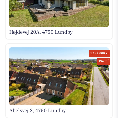
Højdevej 20A, 4750 Lundby
1.195.000 kr
2
134 m
Abelsvej 2, 4750 Lundby