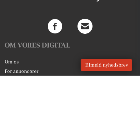
OM VORES DIGITAL
Om os
Tilmeld nyhedsbrev
For annoncører
Vilkår og Privatlivspolitik
Kontakt VORES Digital
Administrer samtykke
GENVEJE
Seneste nyt fra Lundby