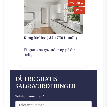
875.000 kr
2
87 m
Køng Møllevej 22 4750 Lundby
Få gratis salgsvurdering på din
bolig ›
FÅ TRE GRATIS
SALGSVURDERINGER
Telefonnummer *