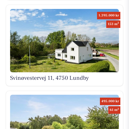
1.395.000 kr
2
153 m
Svinøvestervej 11, 4750 Lundby
495.000 kr
2
61 m