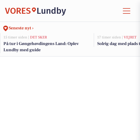
VORES
Lundby
Seneste nyt ›
15 timer siden |
DET SKER
17 timer siden |
VEJRET
På tur i Gøngehøvdingens Land: Oplev
Solrig dag med plads t
Lundby med guide