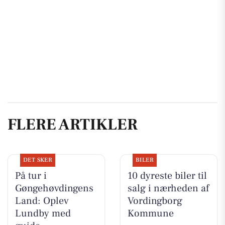
FLERE ARTIKLER
DET SKER
BILER
På tur i
10 dyreste biler til
Gøngehøvdingens
salg i nærheden af
Land: Oplev
Vordingborg
Lundby med
Kommune