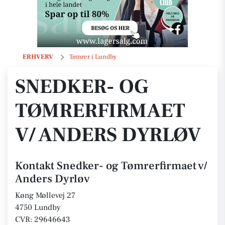
Snedker- og Tømrerfirmaet v/ Anders Dyrløv
ERHVERV
Tømrer i Lundby
SNEDKER- OG
TØMRERFIRMAET
V/ ANDERS DYRLØV
Kontakt Snedker- og Tømrerfirmaet v/
Anders Dyrløv
Køng Møllevej 27
4750 Lundby
CVR: 29646643