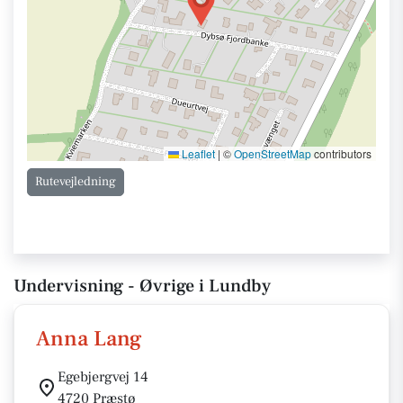
Leaflet
|
©
OpenStreetMap
contributors
Rutevejledning
Undervisning - Øvrige i Lundby
Anna Lang
Egebjergvej 14
4720 Præstø