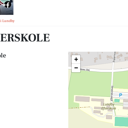
 i Lundby
TERSKOLE
ole
+
−