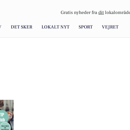
Gratis nyheder fra
dit
lokalområde
V
DET SKER
LOKALT NYT
SPORT
VEJRET