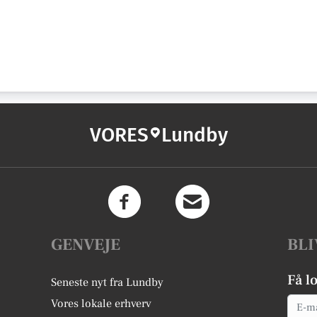
VORES
Lundby
GENVEJE
BLI
Få l
Seneste nyt fra Lundby
Email
Vores lokale erhverv