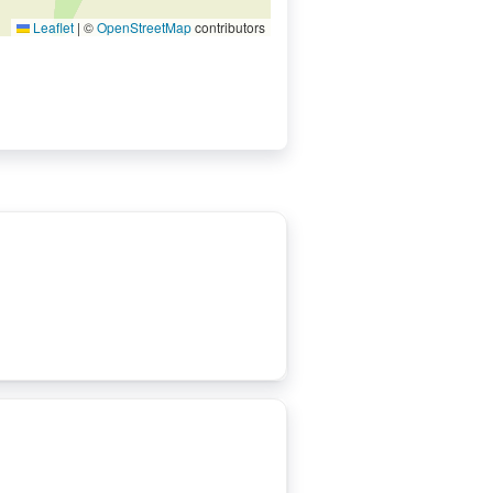
Leaflet
|
©
OpenStreetMap
contributors