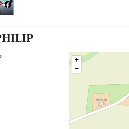
PHILIP
p
+
−