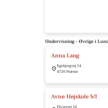
Undervisning - Øvrige i Lun
Anna Lang
Egebjergvej 14
4720 Præstø
Avnø Højskole S/I
Flyvervej 10