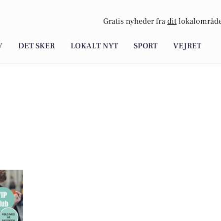
Gratis nyheder fra
dit
lokalområde
V
DET SKER
LOKALT NYT
SPORT
VEJRET