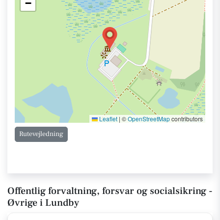
−
Leaflet
|
©
OpenStreetMap
contributors
Rutevejledning
Offentlig forvaltning, forsvar og socialsikring -
Øvrige i Lundby