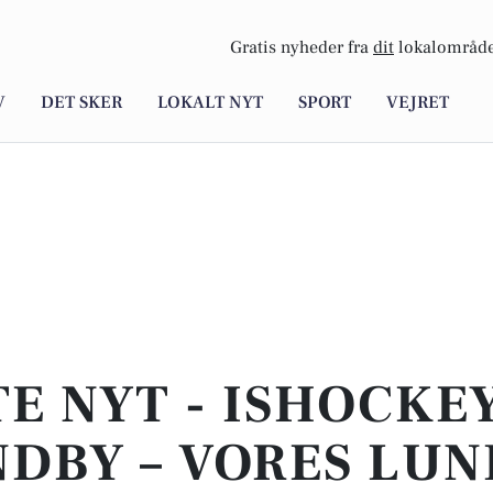
Gratis nyheder fra
dit
lokalområde
V
DET SKER
LOKALT NYT
SPORT
VEJRET
E NYT - ISHOCKEY
DBY – VORES LU