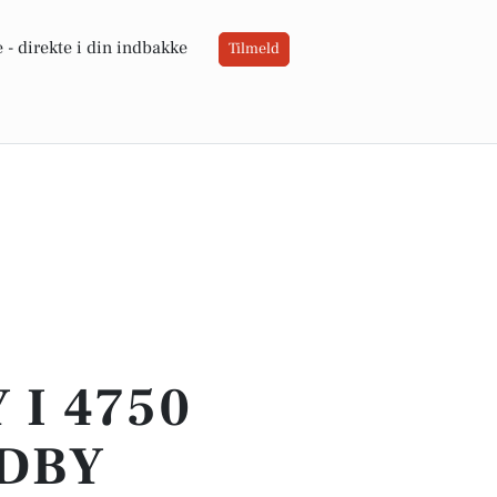
 -
direkte i din indbakke
Tilmeld
 I 4750
NDBY