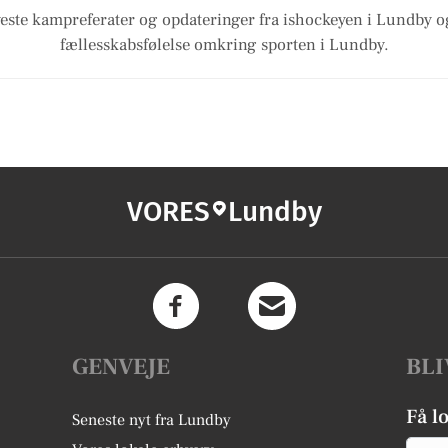
este kampreferater og opdateringer fra ishockeyen i Lundby o
fællesskabsfølelse omkring sporten i Lundby.
VORES
Lundby
GENVEJE
BLI
Få l
Seneste nyt fra Lundby