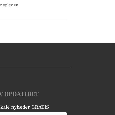
g oplev en
V OPDATERET
okale nyheder GRATIS