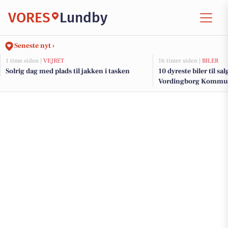
VORES
Lundby
Seneste nyt ›
1 time siden |
VEJRET
16 timer siden |
BILER
Solrig dag med plads til jakken i tasken
10 dyreste biler til sa
Vordingborg Kommu