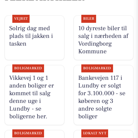
VEJRET
BILER
Solrig dag med
10 dyreste biler til
plads til jakken i
salg i nærheden af
tasken
Vordingborg
Kommune
BOLIGMARKED
BOLIGMARKED
Vikkevej 1 og 1
Bankevejen 117 i
anden boliger er
Lundby er solgt
kommet til salg
for 3.100.000 - se
denne uge i
køberen og 3
Lundby - se
andre solgte
boligerne her.
boliger
BOLIGMARKED
LOKALT NYT