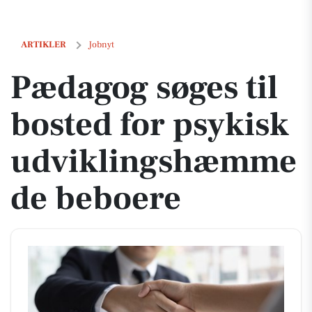
Pædagog søges til bosted for psykisk udviklingshæmmede beboere
ARTIKLER
Jobnyt
Pædagog søges til
bosted for psykisk
udviklingshæmme
de beboere