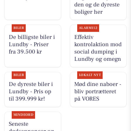
den og de dyreste
boliger her
BILER
ALARM112
De billigste biler i
Effektiv
Lundby - Priser
kontrolaktion mod
fra 39.500 kr
social dumping i
Lundby og omegn
BILER
LOKALT NYT
De dyreste biler i
Mød dine naboer -
Lundby - Pris op
bliv portrætteret
til 399.999 kr!
på VORES
MINDEORD
Seneste