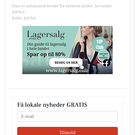
Data er automatisk hentet fra eksterne kilder, herunder
JobNet.
Kilde: JobNet
Få lokale nyheder GRATIS
Email
Tilmeld