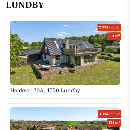
LUNDBY
2.995.000 kr
2
291 m
Højdevej 20A, 4750 Lundby
1.195.000 kr
2
134 m