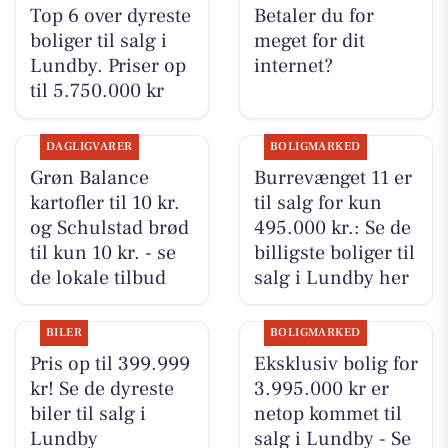
Top 6 over dyreste
Betaler du for
boliger til salg i
meget for dit
Lundby. Priser op
internet?
til 5.750.000 kr
DAGLIGVARER
BOLIGMARKED
Grøn Balance
Burrevænget 11 er
kartofler til 10 kr.
til salg for kun
og Schulstad brød
495.000 kr.: Se de
til kun 10 kr. - se
billigste boliger til
de lokale tilbud
salg i Lundby her
BILER
BOLIGMARKED
Pris op til 399.999
Eksklusiv bolig for
kr! Se de dyreste
3.995.000 kr er
biler til salg i
netop kommet til
Lundby
salg i Lundby - Se