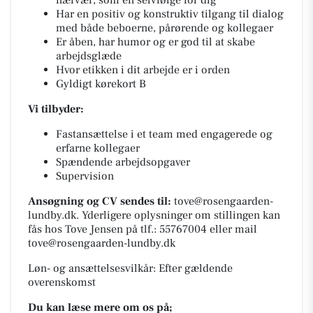
nærvær, som en selvfølge for dig
Har en positiv og konstruktiv tilgang til dialog
med både beboerne, pårørende og kollegaer
Er åben, har humor og er god til at skabe
arbejdsglæde
Hvor etikken i dit arbejde er i orden
Gyldigt kørekort B
Vi tilbyder:
Fastansættelse i et team med engagerede og
erfarne kollegaer
Spændende arbejdsopgaver
Supervision
Ansøgning og CV sendes til:
tove@rosengaarden-
lundby.dk. Yderligere oplysninger om stillingen kan
fås hos Tove Jensen på tlf.: 55767004 eller mail
tove@rosengaarden-lundby.dk
Løn- og ansættelsesvilkår: Efter gældende
overenskomst
Du kan læse mere om os på;