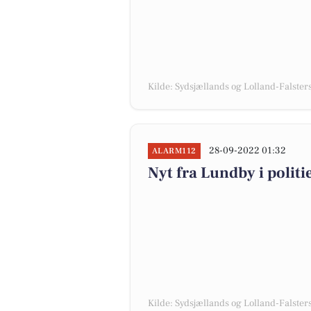
Kilde: Sydsjællands og Lolland-Falsters 
28-09-2022 01:32
ALARM112
Nyt fra Lundby i polit
Kilde: Sydsjællands og Lolland-Falsters 