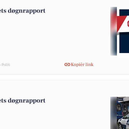
iets døgnrapport
Kopiér link
Politi
iets døgnrapport