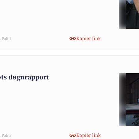
Kopiér link
Politi
iets døgnrapport
Kopiér link
Politi