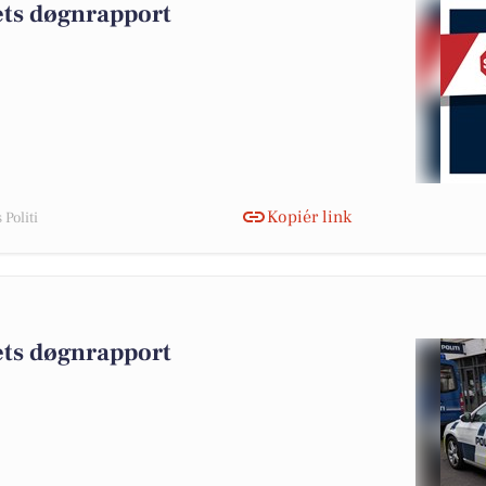
iets døgnrapport
Kopiér link
Politi
iets døgnrapport