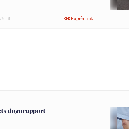
Kopiér link
Politi
iets døgnrapport