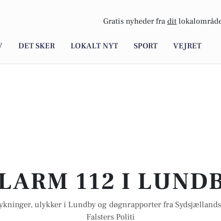
Gratis nyheder fra
dit
lokalområde
V
DET SKER
LOKALT NYT
SPORT
VEJRET
LARM 112 I LUND
ykninger, ulykker i Lundby og døgnrapporter fra Sydsjællands
Falsters Politi