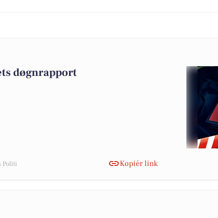
iets døgnrapport
Kopiér link
Politi