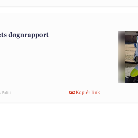
iets døgnrapport
Kopiér link
Politi