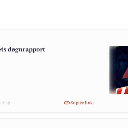
iets døgnrapport
Kopiér link
Politi